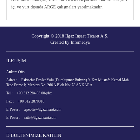
içi ve yurt dışında ARGE çalışmaları yapılmaktadır.
Copyright © 2018 Ilgaz İnşaat Ticaret A.Ş.
Created by
Infomedya
İLETİŞİM
Ankara Ofis
Adres :
Eskisehir Devlet Yolu (Dumlupınar Bulvarı) 9. Km Mustafa Kemal Mah.
Tepe Prime İş Merkezi No: 266 A Blok No: 78 ANKARA
Tel :
+90 312 284 83 00-pbx
Fax :
+90 312 2870018
E-Posta :
tepeofis@ilgazinsaat.com
E-Posta :
satis@ilgazinsaat.com
E-BÜLTENİMİZE KATILIN