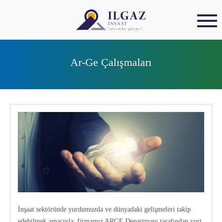
Ar-Ge Çalışmaları
İnşaat sektöründe yurdumuzda ve dünyadaki gelişmeleri takip
edebilmek amacıyla; firmamız ARGE Departmanı tarafından yurt